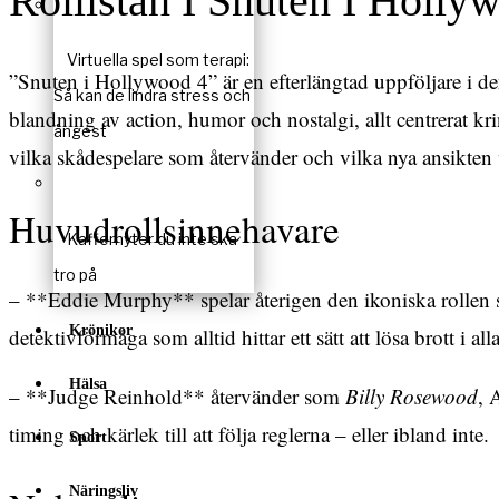
Rollistan I Snuten I Holly
Virtuella spel som terapi:
”Snuten i Hollywood 4” är en efterlängtad uppföljare i d
Så kan de lindra stress och
blandning av action, humor och nostalgi, allt centrerat krin
ångest
vilka skådespelare som återvänder och vilka nya ansikten 
Huvudrollsinnehavare
Kaffemyter du inte ska
tro på
– **Eddie Murphy** spelar återigen den ikoniska rolle
Krönikor
detektivförmåga som alltid hittar ett sätt att lösa brott i al
Hälsa
– **Judge Reinhold** återvänder som
Billy Rosewood
, 
timing och kärlek till att följa reglerna – eller ibland inte.
Sport
Näringsliv