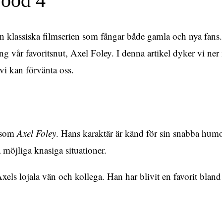
wood 4
en klassiska filmserien som fångar både gamla och nya fans
g vår favoritsnut, Axel Foley. I denna artikel dyker vi ner i 
vi kan förvänta oss.
n som
Axel Foley
. Hans karaktär är känd för sin snabba hum
la möjliga knasiga situationer.
Axels lojala vän och kollega. Han har blivit en favorit blan