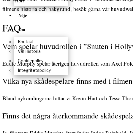
stort
filmens historia och bakgrund, besök gärna
vår huvudwe
Nöje
FAQ
Om
Kontakt
Vem spelar huvudrollen i ”Snuten i Holl
Vår Historia
Cookiepolicy
Eddie Murphy spelar återigen huvudrollen som Axel Fole
Integritetspolicy
Vilka nya skådespelare finns med i filmen
Bland nykomlingarna hittar vi Kevin Hart och Tessa Thom
Finns det några återkommande skådespel
Ja, förutom Eddie Murphy, återvänder Judge Reinhold, Joh