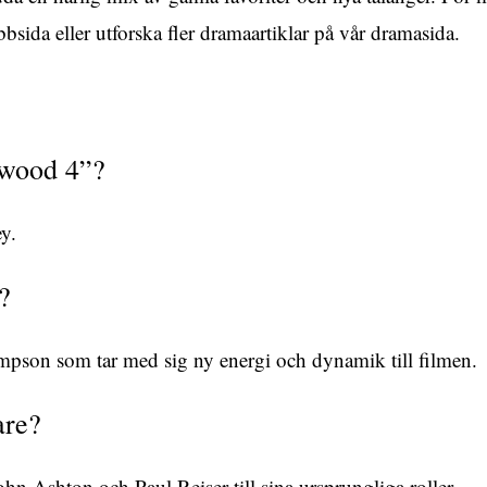
bbsida
eller utforska fler dramaartiklar på
vår dramasida
.
ywood 4”?
y.
?
pson som tar med sig ny energi och dynamik till filmen.
are?
n Ashton och Paul Reiser till sina ursprungliga roller.