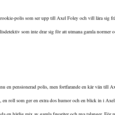
ookie-polis som ser upp till Axel Foley och vill lära sig fr
sdetektiv som inte drar sig för att utmana gamla normer o
 nu en pensionerad polis, men fortfarande en kär vän till Ax
, en roll som ger en extra dos humor och en blick in i Axels
a en härlig mix av gamla favoriter och nya talanger. För