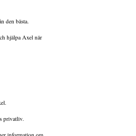
ån den bästa.
ch hjälpa Axel när
el.
 privatliv.
 mer information om