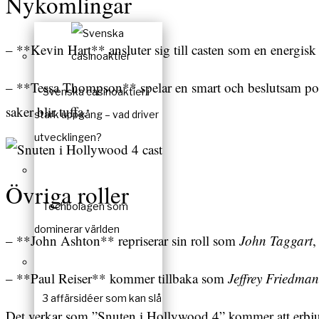
Nykomlingar
– **Kevin Hart** ansluter sig till casten som en energisk r
– **Tessa Thompson** spelar en smart och beslutsam poli
Svenska casinoaktier i
saker blir tuffa.
stark uppgång – vad driver
utvecklingen?
Övriga roller
Techbolagen som
dominerar världen
– **John Ashton** repriserar sin roll som
John Taggart
,
– **Paul Reiser** kommer tillbaka som
Jeffrey Friedman
3 affärsidéer som kan slå
Det verkar som ”Snuten i Hollywood 4” kommer att erbjud