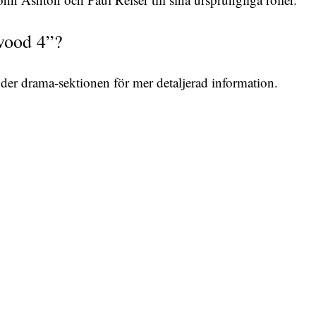
wood 4”?
under
drama-sektionen
för mer detaljerad information.