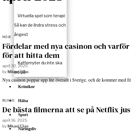
Virtuella spel som terapi:
Så kan de lindra stress och
ångest
NÖJE
Fördelar med nya casinon och varför
för att hitta dem
Kaffemyter du inte ska
april 30, 2025
by
Mikael Elias
tro på
Nya casinon poppar upp lite överallt i Sverige, och de kommer med 
Krönikor
BLOGG
Hälsa
De bästa filmerna att se på Netflix jus
Sport
april 16, 2025
by
Mikael Elias
Näringsliv