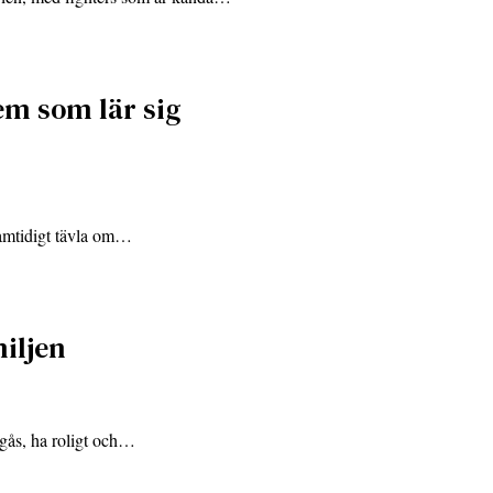
em som lär sig
samtidigt tävla om…
miljen
umgås, ha roligt och…