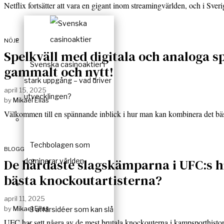
Netflix fortsätter att vara en gigant inom streamingvärlden, och i Sve
NÖJE
Spelkväll med digitala och analoga s
Svenska casinoaktier i
gammalt och nytt!
stark uppgång – vad driver
april 15, 2025
utvecklingen?
by
Mikael Elias
Välkommen till en spännande inblick i hur man kan kombinera det bä
Techbolagen som
BLOGG
De hårdaste slagskämparna i UFC:s his
dominerar världen
bästa knockoutartisterna?
april 11, 2025
by
Mikael Elias
3 affärsidéer som kan slå
UFC har sett några av de mest brutala knockouterna i kampsporthisto