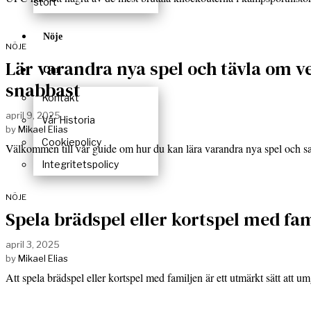
stort
Nöje
NÖJE
Lär varandra nya spel och tävla om v
Om
snabbast
Kontakt
april 9, 2025
Vår Historia
by
Mikael Elias
Cookiepolicy
Välkommen till vår guide om hur du kan lära varandra nya spel och 
Integritetspolicy
NÖJE
Spela brädspel eller kortspel med fa
april 3, 2025
by
Mikael Elias
Att spela brädspel eller kortspel med familjen är ett utmärkt sätt att 