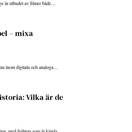
rige är utbudet av filmer både…
pel – mixa
sta inom digitala och analoga…
toria: Vilka är de
rien, med fighters som är kända…