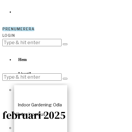
PRENUMERERA
LOGIN
Hem
Livsstil
Indoor Gardening: Odla
februari 2025
Växter Inomhus