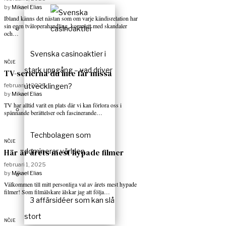
by
Mikael Elias
Ibland känns det nästan som om varje kändisrelation har
sin egen tvåloperahandling, komplett med skandaler
och…
Svenska casinoaktier i
NÖJE
stark uppgång – vad driver
TV-serierna du inte får missa
februari 1, 2025
utvecklingen?
by
Mikael Elias
TV har alltid varit en plats där vi kan förlora oss i
spännande berättelser och fascinerande…
Techbolagen som
NÖJE
dominerar världen
Här är årets mest hypade filmer
februari 1, 2025
by
Mikael Elias
Välkommen till mitt personliga val av årets mest hypade
filmer! Som filmälskare älskar jag att följa…
3 affärsidéer som kan slå
stort
NÖJE