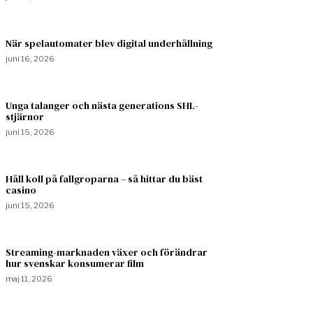
När spelautomater blev digital underhållning
juni 16, 2026
Unga talanger och nästa generations SHL-
stjärnor
juni 15, 2026
Håll koll på fallgroparna – så hittar du bäst
casino
juni 15, 2026
Streaming-marknaden växer och förändrar
hur svenskar konsumerar film
maj 11, 2026