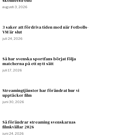
skönhetstrend
augusti 3, 2026
3 saker att fördriva tiden med när Fotbolls-
VM är slut
juli 24, 2026
Så har svenska sportfans börjat följa
matcherna på ett nytt sätt
juli 17, 2026
Streamingtjänster har förändrat hur vi
upptäcker film
juni 30, 2026
Så förändrar streaming svenskarnas
filmkvällar 2026
juni 24, 2026