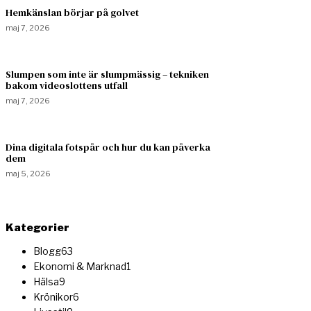
Hemkänslan börjar på golvet
maj 7, 2026
Slumpen som inte är slumpmässig – tekniken
bakom videoslottens utfall
maj 7, 2026
Dina digitala fotspår och hur du kan påverka
dem
maj 5, 2026
Kategorier
Blogg
63
Ekonomi & Marknad
1
Hälsa
9
Krönikor
6