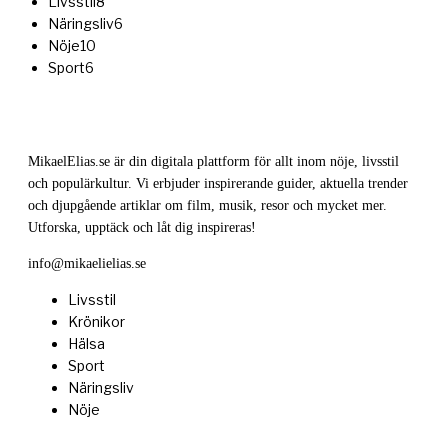
Livsstil
8
Näringsliv
6
Nöje
10
Sport
6
MikaelElias.se är din digitala plattform för allt inom nöje, livsstil
och populärkultur. Vi erbjuder inspirerande guider, aktuella trender
och djupgående artiklar om film, musik, resor och mycket mer.
Utforska, upptäck och låt dig inspireras!
info@mikaelielias.se
Livsstil
Krönikor
Hälsa
Sport
Näringsliv
Nöje