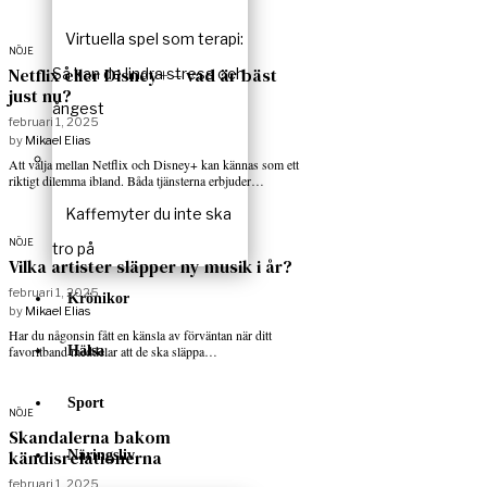
Virtuella spel som terapi:
NÖJE
Netflix eller Disney+ – vad är bäst
Så kan de lindra stress och
just nu?
ångest
februari 1, 2025
by
Mikael Elias
Att välja mellan Netflix och Disney+ kan kännas som ett
riktigt dilemma ibland. Båda tjänsterna erbjuder…
Kaffemyter du inte ska
NÖJE
tro på
Vilka artister släpper ny musik i år?
februari 1, 2025
Krönikor
by
Mikael Elias
Har du någonsin fått en känsla av förväntan när ditt
Hälsa
favoritband meddelar att de ska släppa…
Sport
NÖJE
Skandalerna bakom
kändisrelationerna
Näringsliv
februari 1, 2025