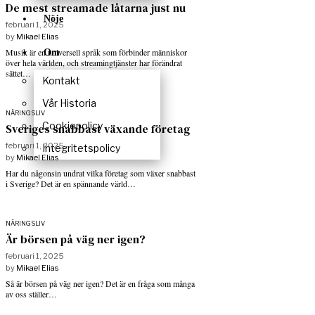
De mest streamade låtarna just nu
Nöje
februari 1, 2025
by
Mikael Elias
Musik är en universell språk som förbinder människor
Om
över hela världen, och streamingtjänster har förändrat
sättet…
Kontakt
Vår Historia
NÄRINGSLIV
Cookiepolicy
Sveriges snabbast växande företag
februari 1, 2025
Integritetspolicy
by
Mikael Elias
Har du någonsin undrat vilka företag som växer snabbast
i Sverige? Det är en spännande värld…
NÄRINGSLIV
Är börsen på väg ner igen?
februari 1, 2025
by
Mikael Elias
Så är börsen på väg ner igen? Det är en fråga som många
av oss ställer…