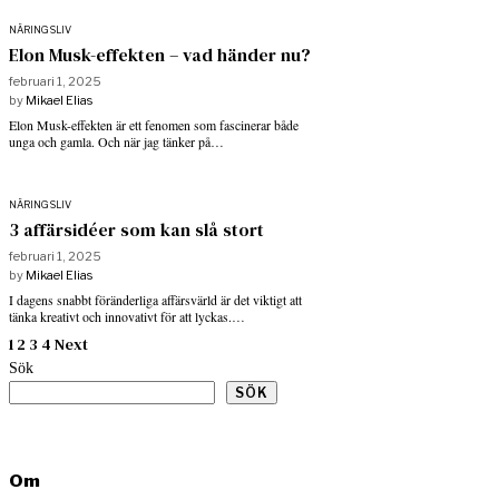
NÄRINGSLIV
Elon Musk-effekten – vad händer nu?
februari 1, 2025
by
Mikael Elias
Elon Musk-effekten är ett fenomen som fascinerar både
unga och gamla. Och när jag tänker på…
NÄRINGSLIV
3 affärsidéer som kan slå stort
februari 1, 2025
by
Mikael Elias
I dagens snabbt föränderliga affärsvärld är det viktigt att
tänka kreativt och innovativt för att lyckas.…
1
2
3
4
Next
Sök
SÖK
Om