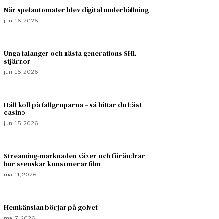
När spelautomater blev digital underhållning
juni 16, 2026
Unga talanger och nästa generations SHL-
stjärnor
juni 15, 2026
Håll koll på fallgroparna – så hittar du bäst
casino
juni 15, 2026
Streaming-marknaden växer och förändrar
hur svenskar konsumerar film
maj 11, 2026
Hemkänslan börjar på golvet
maj 7, 2026