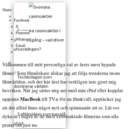
Share
Facebook
X
Svenska casinoaktier i
Pinterest
Whatsapp
stark uppgång – vad driver
Email
utvecklingen?
Välkommen till mitt personliga val av årets mest hypade
filmer! Som filmälskare älskar jag att följa trenderna inom
Techbolagen som
filmvärlden, och det här året har verkligen inte gjort mig
dominerar världen
besviken. När jag sätter mig ner med min
iPad
eller kopplar
MacBook
upp min
till TV:n för en filmkväll, upptäcker jag
att det alltid finns något nytt och spännande att se. Låt oss
3 affärsidéer som kan slå
dyka in i några av de mest eftertraktade filmerna som alla
stort
pratar om just nu.