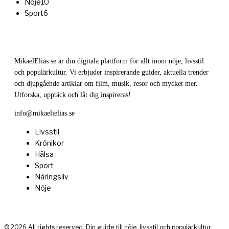
Nöje
10
Sport
6
MikaelElias.se är din digitala plattform för allt inom nöje, livsstil
och populärkultur. Vi erbjuder inspirerande guider, aktuella trender
och djupgående artiklar om film, musik, resor och mycket mer.
Utforska, upptäck och låt dig inspireras!
info@mikaelielias.se
Livsstil
Krönikor
Hälsa
Sport
Näringsliv
Nöje
©
2026
All rights reserved. Din guide till nöje, livsstil och populärkultur.