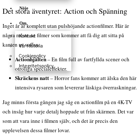
Det stora äventyret: Action och Spänning
Nöje
Om
Inget år är komplett utan pulshöjande actionfilmer. Här är
några måste-se filmer som kommer att få dig att sitta på
Kontakt
kanten av soffan:
Vår Historia
Cookiepolicy
Actionhjälten
– En film full av fartfyllda scener och
Integritetspolicy
otroliga specialeffekter.
Skräckens natt
– Horror fans kommer att älska den här
intensiva rysaren som levererar läskiga överraskningar.
Jag minns första gången jag såg en actionfilm på en 4K-TV
och insåg hur varje detalj hoppade ut från skärmen. Det var
som att vara inne i filmen själv, och det är precis den
upplevelsen dessa filmer lovar.