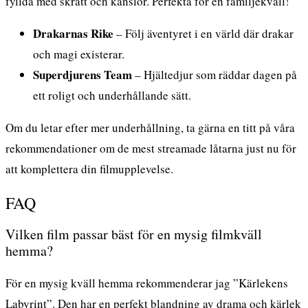
fyllda med skratt och känslor. Perfekta för en familjekväll!
Drakarnas Rike
– Följ äventyret i en värld där drakar
och magi existerar.
Superdjurens Team
– Hjältedjur som räddar dagen på
ett roligt och underhållande sätt.
Om du letar efter mer underhållning, ta gärna en titt på våra
rekommendationer om
de mest streamade låtarna just nu
för
att komplettera din filmupplevelse.
FAQ
Vilken film passar bäst för en mysig filmkväll
hemma?
För en mysig kväll hemma rekommenderar jag ”Kärlekens
Labyrint”. Den har en perfekt blandning av drama och kärlek