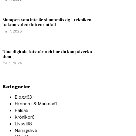
Slumpen som inte är slumpmässig – tekniken
bakom videoslottens utfall
maj 7, 2026
Dina digitala fotspår och hur du kan påverka
dem
maj 5, 2026
Kategorier
Blogg
63
Ekonomi & Marknad
1
Hälsa
9
Krönikor
6
Livsstil
8
Näringsliv
6