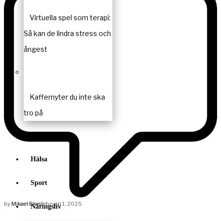
Virtuella spel som terapi:
Så kan de lindra stress och
ångest
Kaffemyter du inte ska
tro på
Krönikor
Hälsa
Sport
by
Mikael Elias
februari 1, 2025
Näringsliv