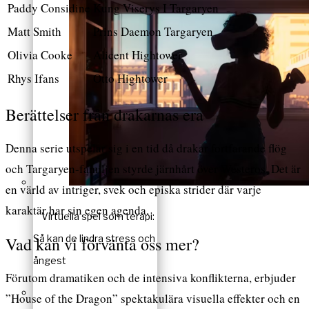
Paddy Considine
Kung Viserys I Targaryen
Matt Smith
Prins Daemon Targaryen
Olivia Cooke
Alicent Hightower
Rhys Ifans
Otto Hightower
Berättelser från drakarnas era
Denna serie utspelar sig i en tid då drakar fortfarande flög
och Targaryen-familjen styrde järnhårt över Westeros. Det är
en värld av intriger, svek och episka strider där varje
karaktär har sin egen agenda.
Virtuella spel som terapi:
Så kan de lindra stress och
Vad kan vi förvänta oss mer?
ångest
Förutom dramatiken och de intensiva konflikterna, erbjuder
”House of the Dragon” spektakulära visuella effekter och en