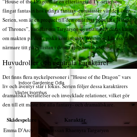
”House of the Dragon” är en efterlängtad TV-serie som
fångat fantasin hos många fantasy-entusiaster världen över.
Serien, som är en prequel till den omåttligt populära ”Game
of Thrones”, handlar om Targaryen-dynastin och deras kamp
om makten på den episka kontinenten Westeros. Låt oss ta en
närmare titt på rollistan i denna spännande serie.
Huvudroller och centrala karaktärer
Det finns flera nyckelpersoner i ”House of the Dragon” vars
Indoor Gardening: Odla
liv och äventyr står i fokus. Serien följer dessa karaktärers
Växter Inomhus
dramatiska berättelser och invecklade relationer, vilket gör
den till ett måste för alla fantasy- och dramaälskare.
Skådespelare
Karaktär
Emma D’Arcy
Prinsessan Rhaenyra Targaryen