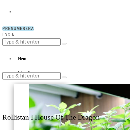
PRENUMERERA
LOGIN
Hem
Livsstil
Rollistan I House Of The Dragon