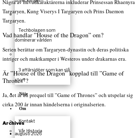
utvecklingen?
Några av huvudkaraktärerna inkluderar Prinsessan Rhaenyra
Targaryen, Kung Viserys I Targaryen och Prins Daemon
Targaryen.
Techbolagen som
Vad handlar ”House of the Dragon” om?
dominerar världen
Serien berättar om Targaryen-dynastin och deras politiska
intriger och maktkamper i Westeros under drakarnas era.
3 affärsidéer som kan slå
Är ”House of the Dragon” kopplad till ”Game of
Thrones”?
stort
Nöje
Ja, det är en prequel till ”Game of Thrones” och utspelar sig
cirka 200 år innan händelserna i originalserien.
Om
Kontakt
Archives
Vår Historia
augusti 2026