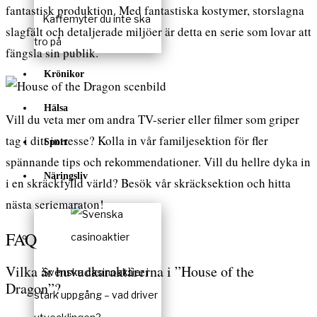
fantastisk produktion. Med fantastiska kostymer, storslagna
Kaffemyter du inte ska
slagfält och detaljerade miljöer är detta en serie som lovar att
tro på
fängsla sin publik.
Krönikor
Hälsa
Vill du veta mer om andra TV-serier eller filmer som griper
tag i ditt intresse? Kolla in vår
familjesektion
för fler
Sport
spännande tips och rekommendationer. Vill du hellre dyka in
Näringsliv
i en skräckfylld värld? Besök vår
skräcksektion
och hitta
nästa seriemaraton!
FAQ
Vilka är huvudkaraktärerna i ”House of the
Svenska casinoaktier i
Dragon”?
stark uppgång – vad driver