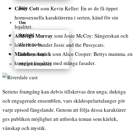
Casey Cott
som Kevin Keller: En av de få öppet
Nöje
homosexuella karaktärerna i serien, känd för sin
Om
lojalitet.
Ashleigh Murray
Kontakt
som Josie McCoy: Sångerskan och
ledaren av bandet Josie and the Pussycats.
Vår Historia
Mädchen Amick
som Alice Cooper: Bettys mamma, en
Cookiepolicy
komplex karaktär med många fasader.
Integritetspolicy
Seriens framgång kan delvis tillskrivas den unga, duktiga
och engagerade ensemblen, vars skådespelartalanger gör
varje episod fängslande. Genom att följa dessa karaktärer
ges publiken möjlighet att utforska teman som kärlek,
vänskap och mystik.