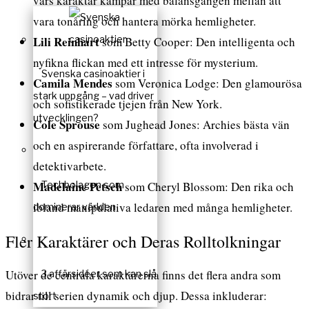
vars karaktär kämpar med balansgången mellan att
vara tonåring och hantera mörka hemligheter.
Lili Reinhart
som Betty Cooper: Den intelligenta och
nyfikna flickan med ett intresse för mysterium.
Svenska casinoaktier i
Camila Mendes
som Veronica Lodge: Den glamourösa
stark uppgång – vad driver
och sofistikerade tjejen från New York.
utvecklingen?
Cole Sprouse
som Jughead Jones: Archies bästa vän
och en aspirerande författare, ofta involverad i
detektivarbete.
Madelaine Petsch
Techbolagen som
som Cheryl Blossom: Den rika och
ibland manipulativa ledaren med många hemligheter.
dominerar världen
Fler Karaktärer och Deras Rolltolkningar
Utöver de centrala karaktärerna finns det flera andra som
3 affärsidéer som kan slå
bidrar till serien dynamik och djup. Dessa inkluderar:
stort