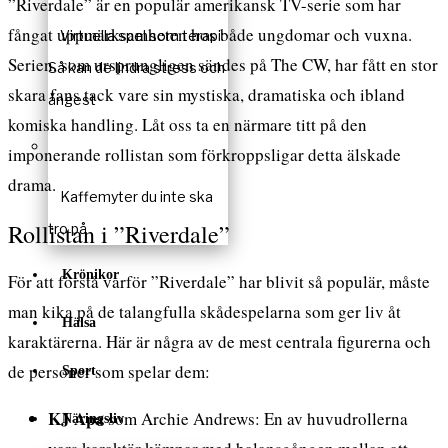
”Riverdale” är en populär amerikansk TV-serie som har
fångat uppmärksamheten hos både ungdomar och vuxna.
Virtuella spel som terapi:
Serien, som ursprungligen sändes på The CW, har fått en stor
Så kan de lindra stress och
skara fans tack vare sin mystiska, dramatiska och ibland
ångest
komiska handling. Låt oss ta en närmare titt på den
imponerande rollistan som förkroppsligar detta älskade
drama.
Kaffemyter du inte ska
Rollistan i ”Riverdale”
tro på
Krönikor
För att förstå varför ”Riverdale” har blivit så populär, måste
man kika på de talangfulla skådespelarna som ger liv åt
Hälsa
karaktärerna. Här är några av de mest centrala figurerna och
de personer som spelar dem:
Sport
KJ Apa
som Archie Andrews: En av huvudrollerna
Näringsliv