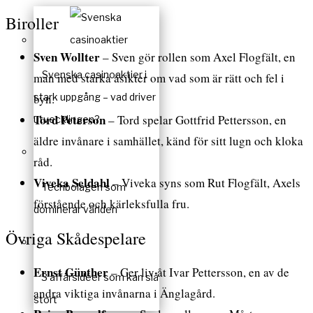
Biroller
Sven Wollter
– Sven gör rollen som Axel Flogfält, en
Svenska casinoaktier i
man med starka åsikter om vad som är rätt och fel i
byn.
stark uppgång – vad driver
Tord Peterson
– Tord spelar Gottfrid Pettersson, en
utvecklingen?
äldre invånare i samhället, känd för sitt lugn och kloka
råd.
Viveka Seldahl
– Viveka syns som Rut Flogfält, Axels
Techbolagen som
förstående och kärleksfulla fru.
dominerar världen
Övriga Skådespelare
Ernst Günther
– Ger liv åt Ivar Pettersson, en av de
3 affärsidéer som kan slå
andra viktiga invånarna i Änglagård.
stort