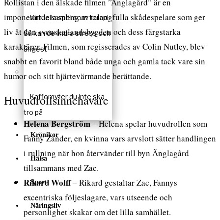
Rollistan i den älskade filmen ”Änglagård” är en
imponerande samling av talangfulla skådespelare som ger
Virtuella spel som terapi:
liv åt den svenska landsbygden och dess färgstarka
Så kan de lindra stress och
karaktärer. Filmen, som regisserades av Colin Nutley, blev
ångest
snabbt en favorit bland både unga och gamla tack vare sin
humor och sitt hjärtevärmande berättande.
Huvudrollsinnehavare
Kaffemyter du inte ska
tro på
Helena Bergström
– Helena spelar huvudrollen som
Krönikor
Fanny Zander, en kvinna vars arvslott sätter handlingen
i rullning när hon återvänder till byn Änglagård
Hälsa
tillsammans med Zac.
Rikard Wolff
– Rikard gestaltar Zac, Fannys
Sport
excentriska följeslagare, vars utseende och
Näringsliv
personlighet skakar om det lilla samhället.