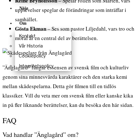
Reine Brynolfsson
– Spelar rollen som Mårten, vars
Nöje
upplevelser speglar de förändringar som inträffar i
samhället.
Om
Gösta Ekman
– Ses som pastor Liljedahl, vars tro och
Kontakt
moral är en central del av berättelsen.
Vår Historia
Cookiepolicy
Integritetspolicy
”Änglagård” fångar essensen av svensk film och kulturliv
genom sina minnesvärda karaktärer och den starka kemi
mellan skådespelarna. Detta gör filmen till en tidlös
klassiker. Vill du veta mer om svensk film eller kanske kika
in på fler liknande berättelser, kan du besöka
den här sidan
.
FAQ
Vad handlar ”Änglagård” om?