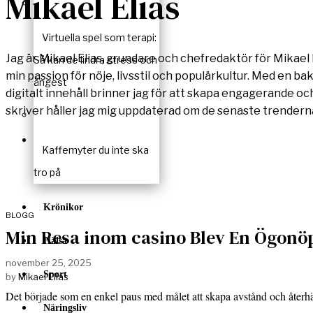
Mikael Elias
Virtuella spel som terapi:
Jag är Mikael Elias, grundare och chefredaktör för Mikael E
Så kan de lindra stress och
min passion för nöje, livsstil och populärkultur. Med en ba
ångest
digitalt innehåll brinner jag för att skapa engagerande och
skriver håller jag mig uppdaterad om de senaste trenderna
Kaffemyter du inte ska
tro på
Krönikor
BLOGG
Min Resa inom casino Blev En Ögonö
Hälsa
november 25, 2025
Sport
by
Mikael Elias
Det började som en enkel paus med målet att skapa avstånd och åter
Näringsliv