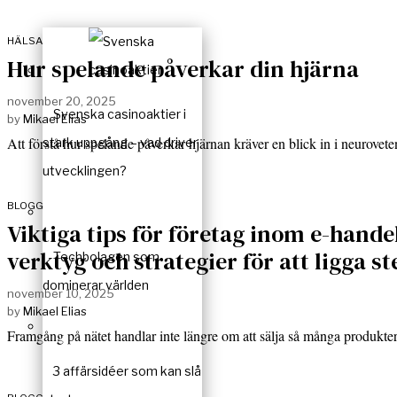
HÄLSA
Hur spelande påverkar din hjärna
november 20, 2025
Svenska casinoaktier i
by
Mikael Elias
Att förstå hur spelande påverkar hjärnan kräver en blick in i neurove
stark uppgång – vad driver
utvecklingen?
BLOGG
Viktiga tips för företag inom e-handel
verktyg och strategier för att ligga st
Techbolagen som
dominerar världen
november 10, 2025
by
Mikael Elias
Framgång på nätet handlar inte längre om att sälja så många produkter
3 affärsidéer som kan slå