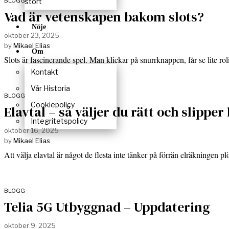
stort
BLOGG
Vad är vetenskapen bakom slots?
Nöje
oktober 23, 2025
by
Mikael Elias
Om
Slots är fascinerande spel. Man klickar på snurrknappen, får se lite 
Kontakt
Vår Historia
BLOGG
Cookiepolicy
Elavtal – så väljer du rätt och slipper
Integritetspolicy
oktober 16, 2025
by
Mikael Elias
Att välja elavtal är något de flesta inte tänker på förrän elräkningen pl
BLOGG
Telia 5G Utbyggnad – Uppdatering
oktober 9, 2025