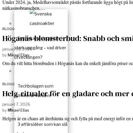
Under 2024, ja, Medelhavsområdet påstås fortfarande ligga högt på lista
nätkasinobranschen,…
BLOGG
Höganäs blomsterbud: Snabb och smi
Svenska casinoaktier i
stark uppgång – vad driver
januari 15, 2026
by
Mikael Elias
utvecklingen?
Om du vill hitta blombuden i Höganäs kan du enkelt jämföra priser
BLOGG
Techbolagen som
Helg-ritualer för en gladare och mer 
dominerar världen
januari 7, 2026
by
Mikael Elias
Helgen är en chans att återhämta sig och fylla på med energi inför e
3 affärsidéer som kan slå