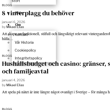
stort
BLOGG
8 vinterplagg du behöver
Nöje
januari 6, 2026
Om
by
Mikael Elias
Att skapa en funktionell, stilfull och långsiktigt relevant vintergarder
Kontakt
hålla…
Vår Historia
Cookiepolicy
BLOGG
Integritetspolicy
Hushållsbudget och casino: gränser,
och familjeavtal
januari 4, 2026
by
Mikael Elias
Att spela på nätet är inte längre något ovanligt i Sverige – för många
BLOGG