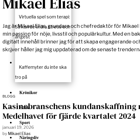
Mikael Elias
Virtuella spel som terapi:
Jag är Mikael Elias, grundare och chefredaktör för Mikael E
Så kan de lindra stress och
min passion för nöje, livsstil och populärkultur. Med en ba
ångest
digitalt innehåll brinner jag för att skapa engagerande och
skriver håller jag mig uppdaterad om de senaste trenderna
Kaffemyter du inte ska
tro på
Krönikor
BLOGG
Kasinobranschens kundanskaffning n
Hälsa
Medelhavet för fjärde kvartalet 2024
Sport
januari 19, 2026
by
Mikael Elias
Näringsliv