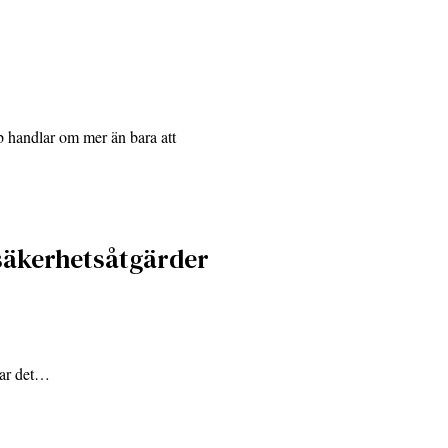
ob handlar om mer än bara att
 säkerhetsåtgärder
 har det…