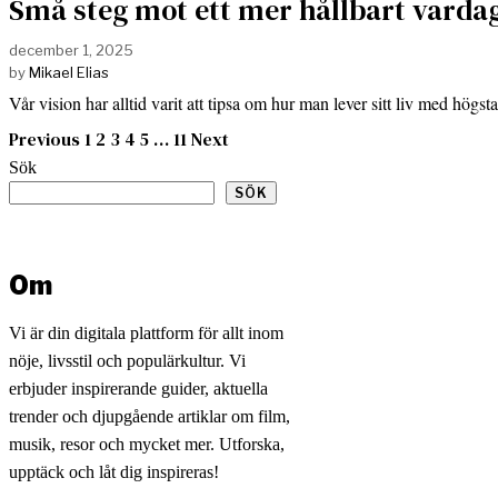
Små steg mot ett mer hållbart vardag
december 1, 2025
by
Mikael Elias
Vår vision har alltid varit att tipsa om hur man lever sitt liv med högs
Previous
1
2
3
4
5
…
11
Next
Sök
SÖK
Om
Vi är din digitala plattform för allt inom
nöje, livsstil och populärkultur. Vi
erbjuder inspirerande guider, aktuella
trender och djupgående artiklar om film,
musik, resor och mycket mer. Utforska,
upptäck och låt dig inspireras!