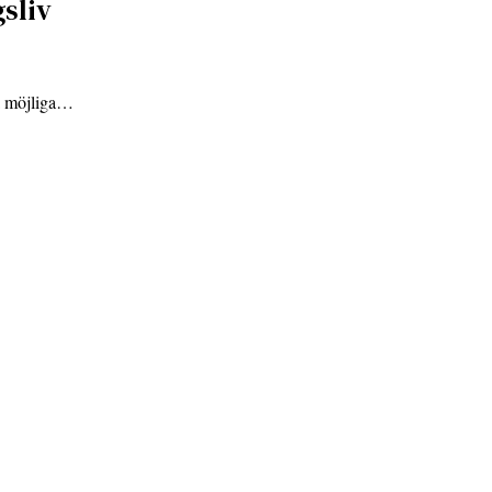
sliv
ta möjliga…