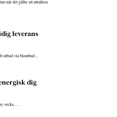
n när det gäller att attrahera
dig leverans
 och utbud via blombud…
energisk dig
n ny vecka.…