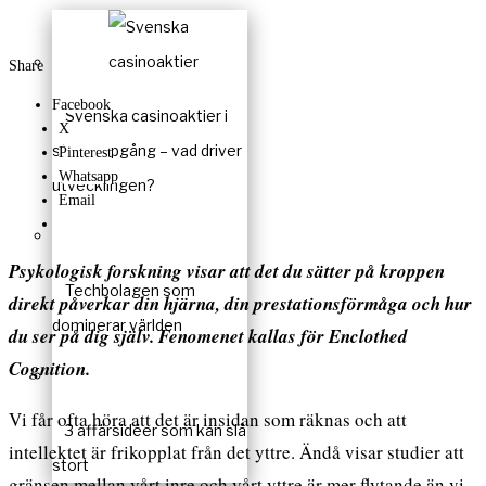
Share
Facebook
Svenska casinoaktier i
X
stark uppgång – vad driver
Pinterest
Whatsapp
utvecklingen?
Email
Psykologisk forskning visar att det du sätter på kroppen
Techbolagen som
direkt påverkar din hjärna, din prestationsförmåga och hur
dominerar världen
du ser på dig själv. Fenomenet kallas för Enclothed
Cognition.
Vi får ofta höra att det är insidan som räknas och att
3 affärsidéer som kan slå
intellektet är frikopplat från det yttre. Ändå visar studier att
stort
gränsen mellan vårt inre och vårt yttre är mer flytande än vi