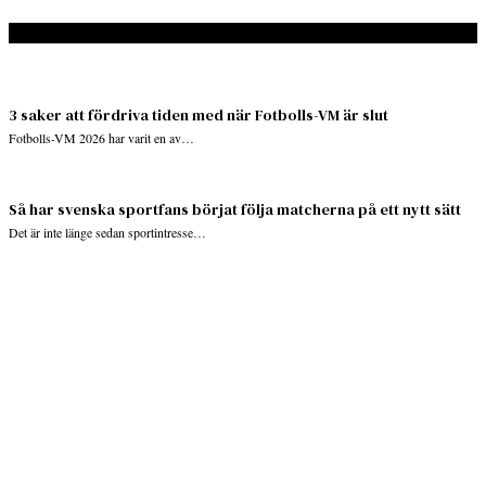
Don't Miss
3 saker att fördriva tiden med när Fotbolls-VM är slut
Fotbolls-VM 2026 har varit en av…
Så har svenska sportfans börjat följa matcherna på ett nytt sätt
Det är inte länge sedan sportintresse…