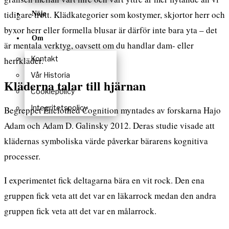
tidigare trott. Klädkategorier som kostymer, skjortor herr och
Nöje
byxor herr
eller formella blusar är därför inte bara yta – det
Om
är mentala verktyg, oavsett om du handlar dam- eller
Kontakt
herrkläder.
Vår Historia
Kläderna talar till hjärnan
Cookiepolicy
Integritetspolicy
Begreppet
Enclothed Cognition
myntades av forskarna Hajo
Adam och Adam D. Galinsky 2012. Deras studie visade att
klädernas symboliska värde påverkar bärarens kognitiva
processer.
I experimentet fick deltagarna bära en vit rock. Den ena
gruppen fick veta att det var en läkarrock medan den andra
gruppen fick veta att det var en målarrock.