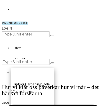
PRENUMERERA
LOGIN
Hem
Livsstil
Indoor Gardening: Odla
Hur vi klär oss påverkar hur vi mår – det
Växter Inomhus
här vet forskarna
BLOGG