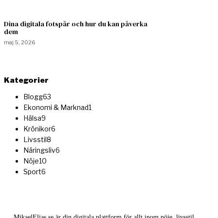
Dina digitala fotspår och hur du kan påverka
dem
maj 5, 2026
Kategorier
Blogg
63
Ekonomi & Marknad
1
Hälsa
9
Krönikor
6
Livsstil
8
Näringsliv
6
Nöje
10
Sport
6
MikaelElias.se är din digitala plattform för allt inom nöje, livsstil