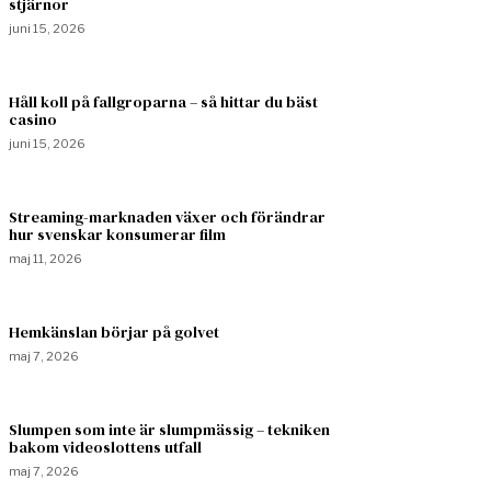
stjärnor
juni 15, 2026
Håll koll på fallgroparna – så hittar du bäst
casino
juni 15, 2026
Streaming-marknaden växer och förändrar
hur svenskar konsumerar film
maj 11, 2026
Hemkänslan börjar på golvet
maj 7, 2026
Slumpen som inte är slumpmässig – tekniken
bakom videoslottens utfall
maj 7, 2026