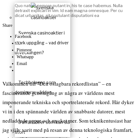
Quo natum nemore putant in, his te case habemus. Nulla
detraxit explicari in vim. Id eam magna omnesque. Per cu
dicat urbanitas, sit postulant disputationi ea
Share
Svenska casinoaktier i
Facebook
stark uppgång – vad driver
X
Pinterest
utvecklingen?
Whatsapp
Email
Techbolagen som
Välkommen till ”Den oslagbara rekordlistan” – en
fascinerande genomgång av några av världens mest
dominerar världen
imponerande tekniska och sportrelaterade rekord. Här dyker
vi in i den spännande världen av snabbaste datorer, mest
nedladdade appar och mycket mer. Som teknikentusiast har
3 affärsidéer som kan slå
jag själv varit med på resan av denna teknologiska framfart,
stort