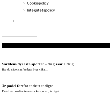
Cookiepolicy
Integritetspolicy
Don't Miss
Världens dyraste sporter – du gissar aldrig
Har du någonsin funderat över vilka…
Är padel fortfarande trendigt?
Padel, den snabbväxande racketsporten, är något…