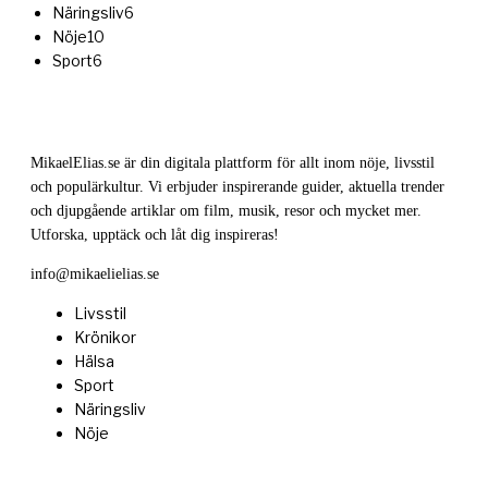
Näringsliv
6
Nöje
10
Sport
6
MikaelElias.se är din digitala plattform för allt inom nöje, livsstil
och populärkultur. Vi erbjuder inspirerande guider, aktuella trender
och djupgående artiklar om film, musik, resor och mycket mer.
Utforska, upptäck och låt dig inspireras!
info@mikaelielias.se
Livsstil
Krönikor
Hälsa
Sport
Näringsliv
Nöje