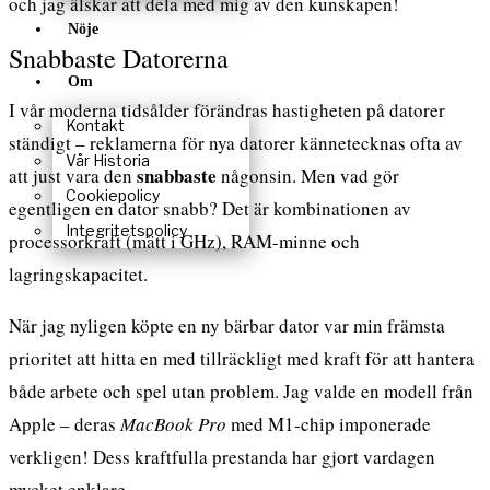
och jag älskar att dela med mig av den kunskapen!
Nöje
Snabbaste Datorerna
Om
I vår moderna tidsålder förändras hastigheten på datorer
Kontakt
ständigt – reklamerna för nya datorer kännetecknas ofta av
Vår Historia
snabbaste
att just vara den
någonsin. Men vad gör
Cookiepolicy
egentligen en dator snabb? Det är kombinationen av
Integritetspolicy
processorkraft (mätt i GHz), RAM-minne och
lagringskapacitet.
När jag nyligen köpte en ny bärbar dator var min främsta
prioritet att hitta en med tillräckligt med kraft för att hantera
både arbete och spel utan problem. Jag valde en modell från
Apple – deras
MacBook Pro
med M1-chip imponerade
verkligen! Dess kraftfulla prestanda har gjort vardagen
mycket enklare.