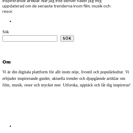
inspirerande artiklar. När jag inte skriver håller jag mig
uppdaterad om de senaste trenderna inom film, musik och
resor.
Sök
SÖK
Om
Vi är din digitala plattform för allt inom nöje, livsstil och populärkultur. Vi
erbjuder inspirerande guider, aktuella trender och djupgående artiklar om
film, musik, resor och mycket mer. Utforska, upptäck och låt dig inspireras!