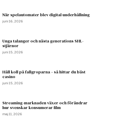
När spelautomater blev digital underhållning
juni 16, 2026
Unga talanger och nästa generations SHL-
stjärnor
juni 15, 2026
Håll koll på fallgroparna – så hittar du bäst
casino
juni 15, 2026
Streaming-marknaden växer och förändrar
hur svenskar konsumerar film
maj 11, 2026