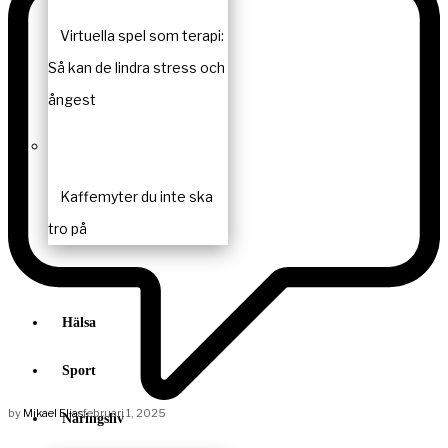
Virtuella spel som terapi:
Så kan de lindra stress och
ångest
Kaffemyter du inte ska
tro på
Krönikor
Hälsa
Sport
by
Mikael Elias
februari 1, 2025
Näringsliv