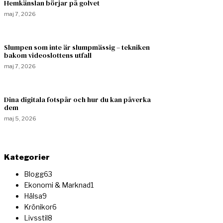
Hemkänslan börjar på golvet
maj 7, 2026
Slumpen som inte är slumpmässig – tekniken
bakom videoslottens utfall
maj 7, 2026
Dina digitala fotspår och hur du kan påverka
dem
maj 5, 2026
Kategorier
Blogg
63
Ekonomi & Marknad
1
Hälsa
9
Krönikor
6
Livsstil
8