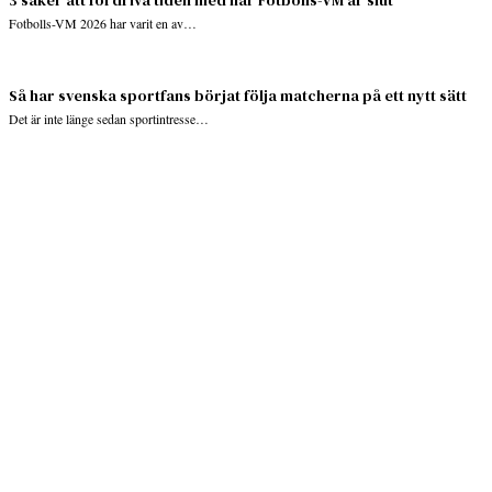
3 saker att fördriva tiden med när Fotbolls-VM är slut
Fotbolls-VM 2026 har varit en av…
Så har svenska sportfans börjat följa matcherna på ett nytt sätt
Det är inte länge sedan sportintresse…