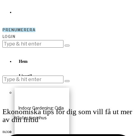
PRENUMERERA
LOGIN
Hem
Livsstil
Indoor Gardening: Odla
Ekonomiska tips för dig som vill få ut mer
Växter Inomhus
av din fritid
BLOGG