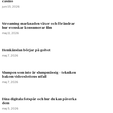
casino
juni 15, 2026
Streaming-marknaden växer och förändrar
hur svenskar konsumerar film
maj 11, 2026
Hemkänslan börjar på golvet
maj 7, 2026
Slumpen som inte är slumpmässig – tekniken
bakom videoslottens utfall
maj 7, 2026
Dina digitala fotspår och hur du kan påverka
dem
maj 5, 2026