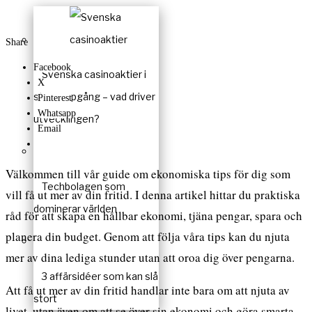
Share
Facebook
Svenska casinoaktier i
X
stark uppgång – vad driver
Pinterest
Whatsapp
utvecklingen?
Email
Välkommen till vår guide om ekonomiska tips för dig som
Techbolagen som
vill få ut mer av din fritid. I denna artikel hittar du praktiska
dominerar världen
råd för att skapa en hållbar ekonomi, tjäna pengar, spara och
planera din budget. Genom att följa våra tips kan du njuta
mer av dina lediga stunder utan att oroa dig över pengarna.
3 affärsidéer som kan slå
Att få ut mer av din fritid handlar inte bara om att njuta av
stort
livet, utan även om att se över sin ekonomi och göra smarta