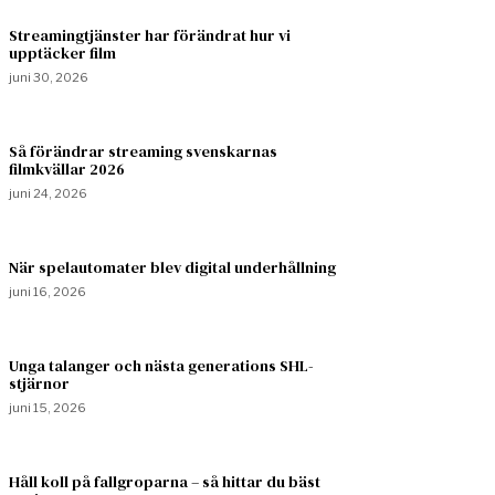
Streamingtjänster har förändrat hur vi
upptäcker film
juni 30, 2026
Så förändrar streaming svenskarnas
filmkvällar 2026
juni 24, 2026
När spelautomater blev digital underhållning
juni 16, 2026
Unga talanger och nästa generations SHL-
stjärnor
juni 15, 2026
Håll koll på fallgroparna – så hittar du bäst