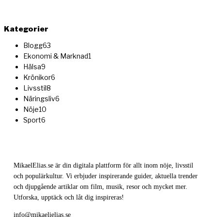
Kategorier
Blogg
63
Ekonomi & Marknad
1
Hälsa
9
Krönikor
6
Livsstil
8
Näringsliv
6
Nöje
10
Sport
6
MikaelElias.se är din digitala plattform för allt inom nöje, livsstil
och populärkultur. Vi erbjuder inspirerande guider, aktuella trender
och djupgående artiklar om film, musik, resor och mycket mer.
Utforska, upptäck och låt dig inspireras!
info@mikaelielias.se